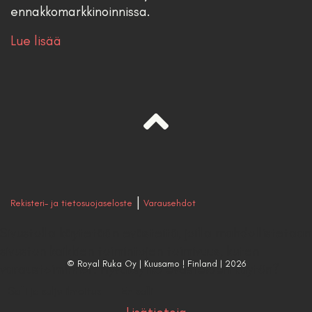
ennakkomarkkinoinnissa.
Lue lisää
|
Rekisteri- ja tietosuojaseloste
Varausehdot
Sivustolla käytetään evästeitä, joilla mahdollistetaan
sivuston kaikkien toimintojen toimivuus, kuten
© Royal Ruka Oy | Kuusamo | Finland | 2026
varaustoiminnot. Hyväksytkö evästeiden käytön?
Salli ja sulje ilmoitus
En salli