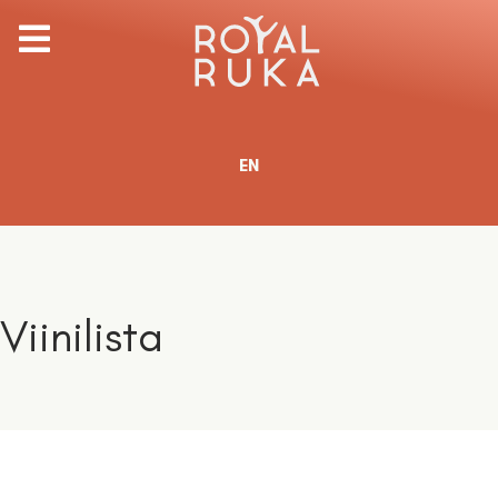
Valitse kieli
EN
Viinilista