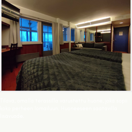
Tilava, omalla terassilla varustettu huone, joka sopii
koko perheen lomailuun. Huoneeseen saatavilla
lisävuode.