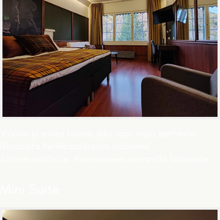
Valoisa ja avara huone, joka sopii myös perheille.
Ikkunoista henkeäsalpaava maisema
Juhannuskalliolle. Huoneeseen saatavilla lisävuode.
Mini Suite