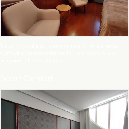
Smart on edullinen ja oiva valinta aktiivista lomaa
viettäville tai työmatkalaisille. Huoneesta ei ole
näkymää Juhannuskalliolle.
Smart Comfort