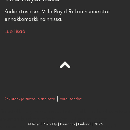
Korkeatasoiset Villa Royal Rukan huoneistot
ennakkomarkkinoinnissa.
Lue lisää
|
Rekisteri- ja tietosuojaseloste
Varausehdot
Sivustolla käytetään evästeitä, joilla mahdollistetaan
sivuston kaikkien toimintojen toimivuus, kuten
© Royal Ruka Oy | Kuusamo | Finland | 2026
varaustoiminnot. Hyväksytkö evästeiden käytön?