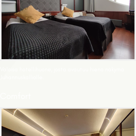
Valoisa hotellihuone, josta avautuu hieno näkymä
Juhannuskalliolle.
Comfort