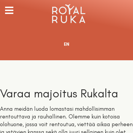
Valitse kieli
EN
Varaa majoitus Rukalta
Anna meidän luoda lomastasi mahdollisimman
rentouttava ja rauhallinen. Olemme kuin kotoisa
olohuone, jossa voit rentoutua, viettää aikaa perheen
ja ystävien kanssa sekä olla juuri sellainen kuin olet.