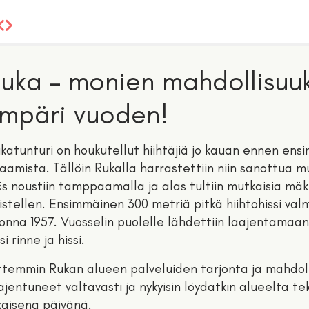
uka – monien mahdollisuuk
mpäri vuoden!
katunturi on houkutellut hiihtäjiä jo kauan ennen ensi
aamista. Tällöin Rukalla harrastettiin niin sanottua m
ös noustiin tamppaamalla ja alas tultiin mutkaisia mä
istellen. Ensimmäinen 300 metriä pitkä hiihtohissi valm
onna 1957. Vuosselin puolelle lähdettiin laajentamaa
si rinne ja hissi.
ttemmin Rukan alueen palveluiden tarjonta ja mahdol
ajentuneet valtavasti ja nykyisin löydätkin alueelta t
kaisena päivänä.