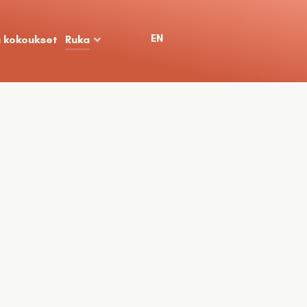
Valitse kieli
EN
a kokoukset
Ruka