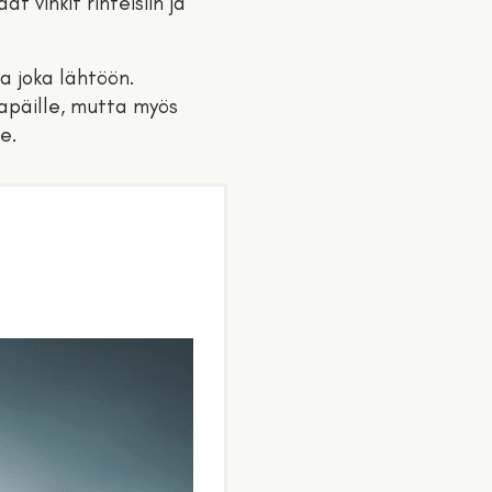
t vinkit rinteisiin ja
a joka lähtöön.
japäille, mutta myös
le.