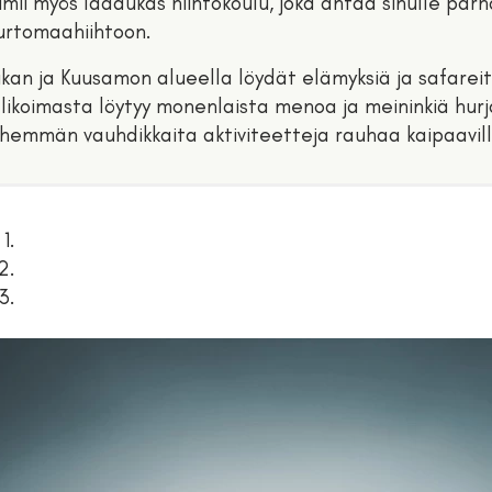
imii myös laadukas hiihtokoulu, joka antaa sinulle parhaa
rtomaahiihtoon.
kan ja Kuusamon alueella löydät elämyksiä ja safareit
likoimasta löytyy monenlaista menoa ja meininkiä hur
hemmän vauhdikkaita aktiviteetteja rauhaa kaipaavil