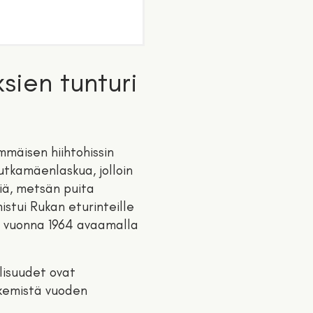
sien tunturi
mmäisen hiihtohissin
utkamäenlaskua, jolloin
kiä, metsän puita
istui Rukan eturinteille
n vuonna 1964 avaamalla
lisuudet ovat
ekemistä vuoden