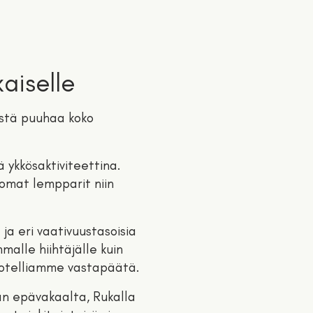
kaiselle
ästä puuhaa koko
 ykkösaktiviteettina.
 omat lempparit niin
ja eri vaativuustasoisia
mmalle hiihtäjälle kuin
 hotelliamme vastapäätä.
an epävakaalta, Rukalla