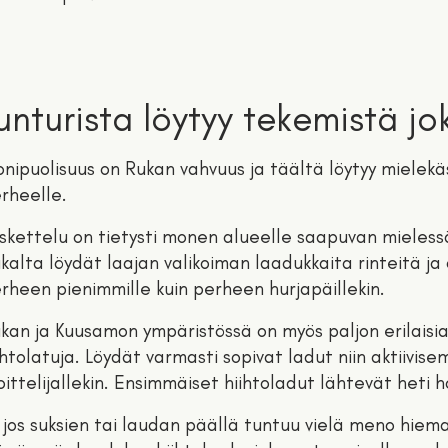
unturista löytyy tekemistä jo
nipuolisuus on Rukan vahvuus ja täältä löytyy mielek
rheelle.
skettelu on tietysti monen alueelle saapuvan mielessä
kalta löydät laajan valikoiman laadukkaita rinteitä ja
rheen pienimmille kuin perheen hurjapäillekin.
kan ja Kuusamon ympäristössä on myös paljon erilaisia 
ihtolatuja. Löydät varmasti sopivat ladut niin aktiivise
oittelijallekin. Ensimmäiset hiihtoladut lähtevät heti
 jos suksien tai laudan päällä tuntuu vielä meno hiem