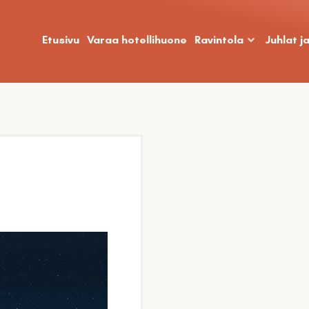
Etusivu
Varaa hotellihuone
Ravintola
Juhlat j